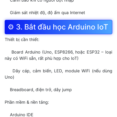
Cảnh báo khi có người đột nhập
Giám sát nhiệt độ, độ ẩm qua Internet
⚙️ 3. Bắt đầu học Arduino IoT
Thiết bị cần thiết:
Board Arduino (Uno, ESP8266, hoặc ESP32 – loại
này có WiFi sẵn, rất phù hợp cho IoT)
Dây cáp, cảm biến, LED, module WiFi (nếu dùng
Uno)
Breadboard, điện trở, dây jump
Phần mềm & nền tảng:
Arduino IDE