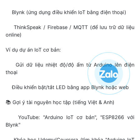
Blynk (ứng dụng điều khiển IoT bằng điện thoại)
ThinkSpeak / Firebase / MQTT (để lưu trữ dữ liệu
online)
Ví dụ dự án IoT cơ bản:
Gửi dữ liệu nhiệt độ/độ ẩm từ Arduino lên điện
thoại
Điều khiển bật/tắt LED bằng app Blynk hoặc web
📚 Gợi ý tài nguyên học tập (tiếng Việt & Anh)
YouTube: "Arduino IoT cơ bản", "ESP8266 với
Blynk"
Khóa học Udemy/Coursera (tìm khóa "Arduino IoT