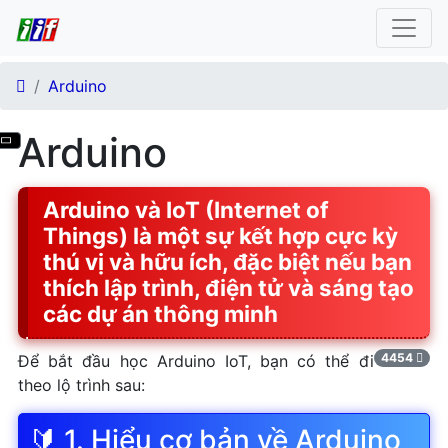
Arduino
Cài đặt phần mềm lập trình
Arduino
Arduino
Arduino và IoT (Internet of
Things) là một sự kết hợp cực kỳ
thú vị và hữu ích, đặc biệt nếu bạn
thích lập trình, điện tử và sáng tạo
các dự án thông minh
4454
Để bắt đầu học Arduino IoT, bạn có thể đi
theo lộ trình sau:
🔰 1. Hiểu cơ bản về Arduino