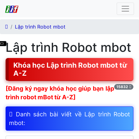
Lập trình Robot mbot
Các bộ phận của Robot
Lập trình Robot mbot
mBot
Cách kết nối mbot với với
máy tính
Khóa học Lập trình Robot mbot từ
A-Z
Cách nạp chương trình vào
cho robot mBot
15832
[Đăng ký ngay khóa học giúp bạn lập
Khóa học lập trình robot cho
trình robot mBot từ A-Z]
trẻ em
Lệnh điều khiển đèn robot
Danh sách bài viết về Lập trình Robot
mBot
mbot:
Lệnh điều khiển động cơ
robot mBot