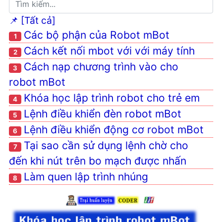
Tại sao cần sử dụng lệnh
chờ cho đến khi nút trên bo
📌 [Tất cả]
mạch được nhấn
Các bộ phận của Robot mBot
1
Làm quen lập trình nhúng
Cách kết nối mbot với với máy tính
2
Cách nạp chương trình vào cho
3
robot mBot
Khóa học lập trình robot cho trẻ em
4
Lệnh điều khiển đèn robot mBot
5
Lệnh điều khiển động cơ robot mBot
6
Tại sao cần sử dụng lệnh chờ cho
7
đến khi nút trên bo mạch được nhấn
Làm quen lập trình nhúng
8