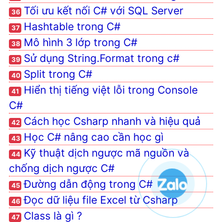
Đường dẫn động trong C#
Tối ưu kết nối C# với SQL Server
36
Đọc dữ liệu file Excel từ
Hashtable trong C#
37
Csharp
Mô hình 3 lớp trong C#
38
Class là gì ?
Sử dụng String.Format trong c#
39
ArrayList trong C#
Split trong C#
40
StringBuilder trong C#
Hiển thị tiếng việt lỗi trong Console
41
Bài tập thực về Winform
C#
Csharp
Cách học Csharp nhanh và hiệu quả
Tại sao cần Debug khi lập
42
trình phần mềm
Học C# nâng cao cần học gì
43
Video học CSharp miễn phí
Kỹ thuật dịch ngược mã nguồn và
44
Đọc tiếng việt trong CSharp
chống dịch ngược C#
Đường dẫn động trong C#
45
Đọc dữ liệu file Excel từ Csharp
46
Class là gì ?
47