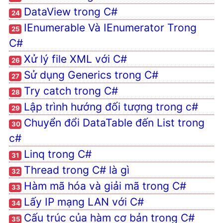
Cấu trúc của hàm cơ bản
DataView trong C#
24
trong C#
IEnumerable Và IEnumerator Trong
25
Tối ưu kết nối C# với SQL
C#
Server
Xử lý file XML với C#
26
Hashtable trong C#
Sử dụng Generics trong C#
27
Mô hình 3 lớp trong C#
Try catch trong C#
28
Sử dụng String.Format trong
c#
Lập trình hướng đối tượng trong c#
29
Split trong C#
Chuyển đổi DataTable đến List trong
30
Hiển thị tiếng việt lỗi trong
c#
Console C#
Linq trong C#
31
Cách học Csharp nhanh và
Thread trong C# là gì
32
hiệu quả
Hàm mã hóa và giải mã trong C#
33
Học C# nâng cao cần học gì
Lấy IP mạng LAN với C#
34
Kỹ thuật dịch ngược mã
nguồn và chống dịch ngược C#
Cấu trúc của hàm cơ bản trong C#
35