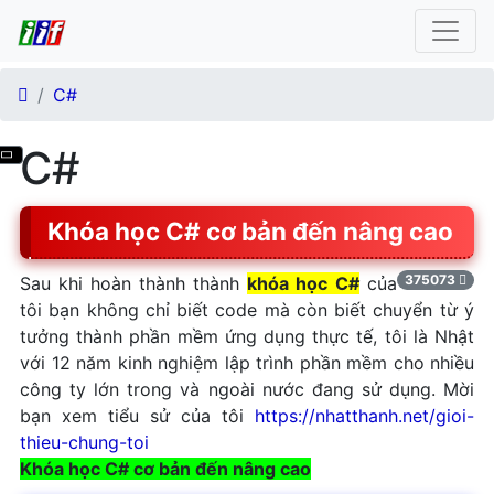
C#
Tại sao nên học c#
C#
Cú pháp lệnh c#
Một số định nghĩa trong C#
Khóa học C# cơ bản đến nâng cao
cần biết
Namespace trong C# là gì
375073
Sau khi hoàn thành thành
khóa học C#
của
Cấu trúc cơ bản của chương
tôi bạn không chỉ biết code mà còn biết chuyển từ ý
trình C#
tưởng thành phần mềm ứng dụng thực tế, tôi là Nhật
Hàm Main trong C# là gì ?
với 12 năm kinh nghiệm lập trình phần mềm cho nhiều
công ty lớn trong và ngoài nước đang sử dụng. Mời
Hàm Console.Write trong C#
bạn xem tiểu sử của tôi
https://nhatthanh.net/gioi-
Hàm Console.Read và
thieu-chung-toi
Console.ReadLine trong C#
Khóa học C# cơ bản đến nâng cao
Cấu trúc 1 phần mềm c#