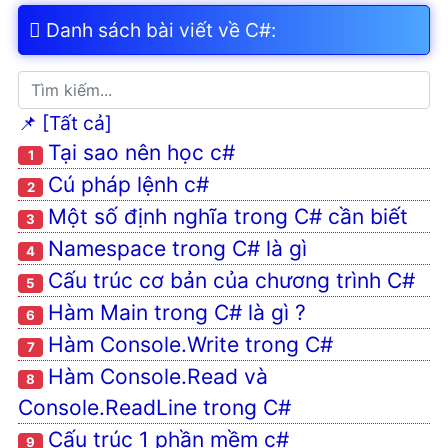
Biến và kiểu dữ liệu trong c#
Danh sách bài viết về C#:
Biểu thức trong C#
Phạm vi các kiểu dữ liệu
trong C#
📌 [Tất cả]
Câu lệnh if trong C#
Tại sao nên học c#
1
Biến mảng trong c#
Cú pháp lệnh c#
2
Ép kiểu trong c#
Một số định nghĩa trong C# cần biết
3
Method trong C#
Namespace trong C# là gì
4
Class trong c#
Cấu trúc cơ bản của chương trình C#
5
Kết nối C# với SQL Server
Hàm Main trong C# là gì ?
Vòng lặp trong C#
6
Hàm Console.Write trong C#
Xử lý file txt với C#
7
Hàm Console.Read và
Định dạng chuỗi, số, ngày
8
trong C#
Console.ReadLine trong C#
DataTable trong C#
Cấu trúc 1 phần mềm c#
9