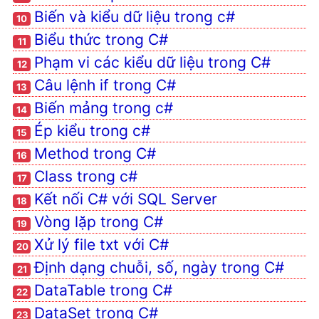
DataSet trong C#
Biến và kiểu dữ liệu trong c#
10
DataView trong C#
Biểu thức trong C#
11
IEnumerable Và IEnumerator
Phạm vi các kiểu dữ liệu trong C#
12
Trong C#
Câu lệnh if trong C#
13
Xử lý file XML với C#
Biến mảng trong c#
14
Sử dụng Generics trong C#
Ép kiểu trong c#
Try catch trong C#
15
Method trong C#
Lập trình hướng đối tượng
16
trong c#
Class trong c#
17
Chuyển đổi DataTable đến
Kết nối C# với SQL Server
18
List trong c#
Vòng lặp trong C#
19
Linq trong C#
Xử lý file txt với C#
20
Thread trong C# là gì
Định dạng chuỗi, số, ngày trong C#
21
Hàm mã hóa và giải mã
DataTable trong C#
trong C#
22
DataSet trong C#
Lấy IP mạng LAN với C#
23