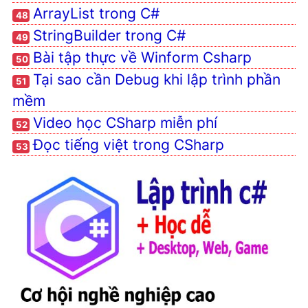
ArrayList trong C#
48
StringBuilder trong C#
49
Bài tập thực về Winform Csharp
50
Tại sao cần Debug khi lập trình phần
51
mềm
Video học CSharp miễn phí
52
Đọc tiếng việt trong CSharp
53