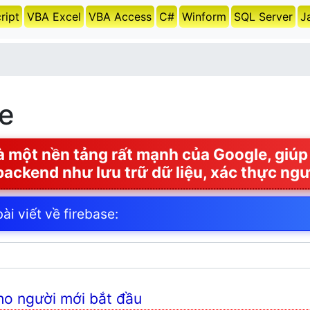
ript
VBA Excel
VBA Access
C#
Winform
SQL Server
J
se
là một nền tảng rất mạnh của Google, giúp
 backend như lưu trữ dữ liệu, xác thực ngư
i viết về firebase:
ho người mới bắt đầu