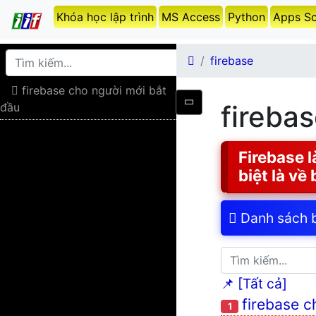
Khóa học lập trình
MS Access
Python
Apps Sc
firebase
firebase cho người mới bắt
fireba
đầu
Firebase 
biệt là về
Danh sách bà
📌 [Tất cả]
firebase c
1