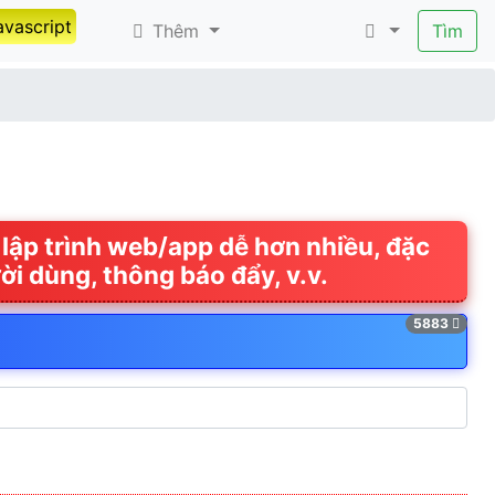
avascript
Thêm
Tìm
 lập trình web/app dễ hơn nhiều, đặc
ời dùng, thông báo đẩy, v.v.
5883