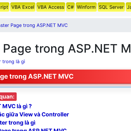
ript
VBA Excel
VBA Access
C#
Winform
SQL Server
J
ster Page trong ASP.NET MVC
 Page trong ASP.NET 
trong là gì
age trong ASP.NET MVC
 quan:
MVC là gì ?
c giữa View và Controller
r trong là gì
Page trong ASP.NET MVC