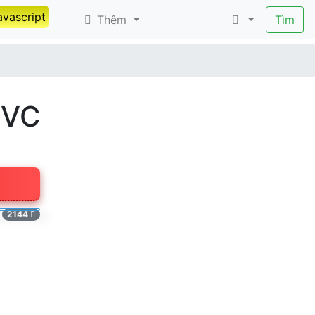
avascript
Thêm
Tìm
MVC
2144