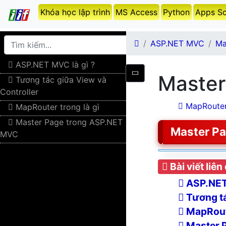
Khóa học lập trình
MS Access
Python
Apps Sc
ASP.NET MVC
Ma
ASP.NET MVC là gì ?
Master
Tương tác giữa View và
Controller
MapRouter 
MapRouter trong là gì
Master Page trong ASP.NET
Master P
MVC
Bài viết liên
ASP.NET 
Tương tá
MapRoute
Master 