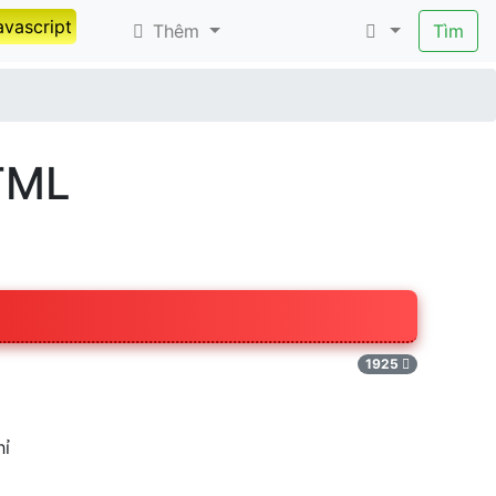
avascript
Thêm
Tìm
TML
1925
hỉ