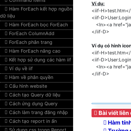
Command Items
Ví dụ:
Hàm ForEach kết hợp nguồn
<iif-H>test.htm</
dữ liệu
<iif-D>User:Logi
Hàm ForEach bọc ForEach
<In><a href="jav
</iif-D>
ForEach ColumnAdd
ForEach phân trang
Ví dụ có hình ico
Hàm ForEach nâng cao
<iif-H>test.htm</
Kết hợp sử dụng các hàm iif
<iif-D>User:Logi
<In><a href="java
Ví dụ về iif
</iif-D>
Hàm về phân quyền
Cấu hình website
Cách tạo Query dữ liệu
Cách ứng dụng Query
Bài viết liên
Cách làm trang đăng nhập
Cách tạo report in ấn
Hàm tính 
Sử dụng css trong Report
Trường đị