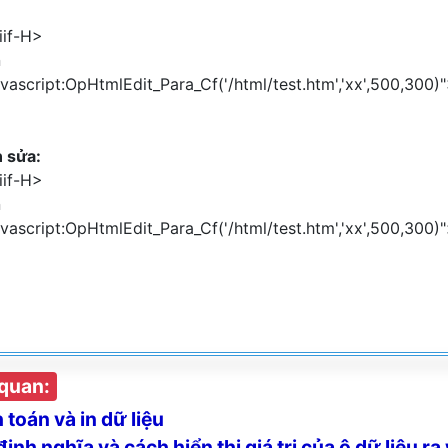
iif-H>
n
ascript:OpHtmlEdit_Para_Cf('/html/test.htm','xx',500,300
n sửa:
iif-H>
n
script:OpHtmlEdit_Para_Cf('/html/test.htm','xx',500,300)"
 quan:
toán và in dữ liệu
nh nghĩa và cách hiển thị giá trị của ô dữ liệu ra