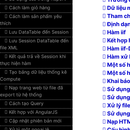
Dữ liệu 
Cách làm giỏ hàng
Tham chi
Cách làm sản phẩm yêu
thích
Định dạng
Hàm iif
Lưu DataTable đến Session
Kết hợp h
Lưu Session DataTable đến
file XML
Hàm iif-
Hàm xử l
Kết quả trả về Session khi
thực hiện hàm
Một số h
Tạo bảng dữ liệu thống kê
Một số h
Compute
Khai báo
Nạp trang web từ file đã
Sử dụng
export từ hệ thống
Sử dụng
Cách tạo Query
Xử lý fil
Kết hợp với AngularJS
Sử dụng 
Cập nhật phiên bản mới
Nạp HT
Cấu hìn
Xử lý một ngoại lệ