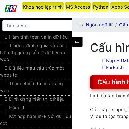
Khóa học lập trình
MS Access
Python
Apps Sc
Ngôn ngữ iif
Cấu
Hàm tính toán và in dữ liệu
Cấu hì
Trường định nghĩa và cách
hiển thị giá trị của ô dữ liệu ra
web
Nạp HTM
ForEach
Dữ liệu mẫu cấu trúc một
website
Cấu hình 
Tham chiếu dữ liệu trang
web
Là biến tạo biến đ
Định dạng hiển thị dữ liệu
Hàm iif
Cú pháp: <input_
Kết hợp hàm iif-E với dữ liệu
Ví dụ ta tạo trang
cột