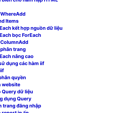
 WhereAdd
d Items
ach kết hợp nguồn dữ liệu
Each bọc ForEach
 ColumnAdd
phân trang
Each nâng cao
sử dụng các hàm iif
if
phân quyền
 website
 Query dữ liệu
g dụng Query
 trang đăng nhập
 report in ấn