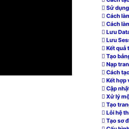
Sử dụng 
Cách làm
Cách làm
Lưu Data
Lưu Sess
Kết quả 
Tạo bảng
Nạp tran
Cách tạ
Kết hợp 
Cập nhật
Xử lý mộ
Tạo tran
Lỗi hệ t
Tạo sơ đồ
Cấu hình