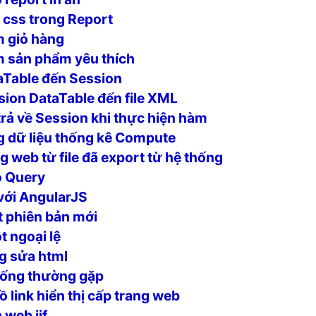
css trong Report
 giỏ hàng
 sản phẩm yêu thích
Table đến Session
ion DataTable đến file XML
trả về Session khi thực hiện hàm
 dữ liệu thống kê Compute
g web từ file đã export từ hệ thống
o Query
với AngularJS
 phiên bản mới
t ngoại lệ
g sửa html
hống thường gặp
 link hiển thị cấp trang web
 web iif