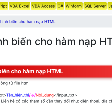
ript
VBA Excel
VBA Access
C#
Winform
SQL Server
J
 hình biến cho hàm nạp HTML
nh biến cho hàm nạp H
L
biến cho hàm nạp HTML
ộng từ file html
txt>
Tên_hiển_thị
/->/
Nội_dung
</input_txt>
 Liên hệ có các tham số cần thay đổi như: điện thoại, địa c