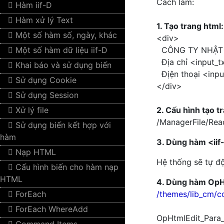
Cách làm:
Hàm iif-D
Hàm xử lý Text
1. Tạo trang html:
Một số hàm số, ngày, khác
<div>
Một số hàm dữ liệu iif-D
CÔNG TY NHẬT 
Địa chỉ <input_t
Khai báo và sử dụng biến
Địện thoại <inpu
Sử dụng Cookie
</div>
Sử dụng Session
Xử lý file
2. Cấu hình tạo t
/ManagerFile/Rea
Sử dụng biến kết hợp với
hàm
3. Dùng hàm <iif
Nạp HTML
Hệ thống sẽ tự độn
Cấu hình biến cho hàm nạp
HTML
4. Dùng hàm OpHt
ForEach
/themes/lib_cm/
ForEach WhereAdd
OpHtmlEdit_Para_Cf