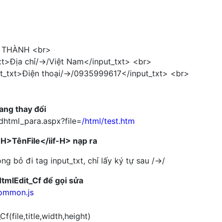
THÀNH <br>
xt>Địa chỉ/->/Việt Nam</input_txt> <br>
t_txt>Điện thoại/->/0935999617</input_txt> <br>
rang thay đổi
dhtml_para.aspx?file=
/html/test.htm
-H>TênFile</iif-H> nạp ra
g bỏ đi tag input_txt, chỉ lấy ký tự sau /->/
mlEdit_Cf để gọi sửa
common.js
(file,title,width,height)