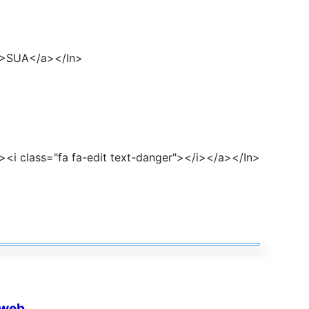
)">SUA</a></In>
><i class="fa fa-edit text-danger"></i></a></In>
 web