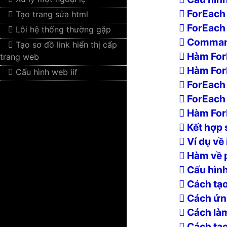
ForEach
Tạo trang sửa html
ForEach
Lỗi hệ thống thường gặp
Comman
Tạo sơ đồ link hiển thị cấp
Hàm ForE
trang web
Hàm For
Cấu hình web iif
ForEach
ForEach 
Hàm For
Kết hợp 
Ví dụ về i
Hàm về 
Cấu hình
Cách tạo
Cách ứn
Cách làm
Cách tạo