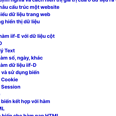
mẫu cấu trúc một website
ếu dữ liệu trang web
 hiển thị dữ liệu
àm iif-E với dữ liệu cột
D
ý Text
àm số, ngày, khác
àm dữ liệu iif-D
 và sử dụng biến
 Cookie
 Session
e
biến kết hợp với hàm
ML
h biến cho hàm nạp HTML