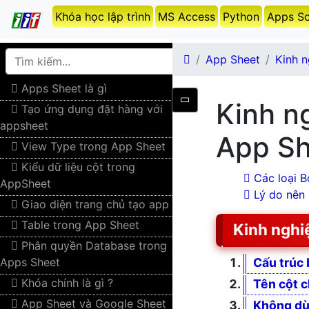
Khóa học lập trình
MS Access
Python
Apps Sc
App Sheet
Kinh n
Apps Sheet là gì
Kinh n
Tạo ứng dụng đặt hàng với
appsheet
App Sh
View Type trong App Sheet
Kiểu dữ liệu cột trong
Các loại B
AppSheet
Lý do nên
Giao diện trang chủ tạo app
Table trong App Sheet
Kinh nghi
Phân quyền Database trong
Apps Sheet
Cấu trúc
Khóa chính là gì ?
Tên cột c
App Sheet và Google Sheet
Không dù