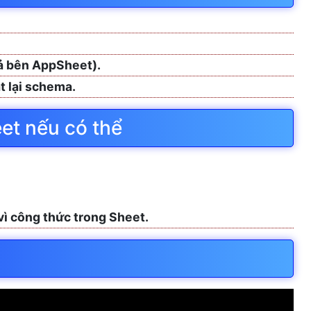
cả bên AppSheet).
t lại schema.
et nếu có thể
ì công thức trong Sheet.