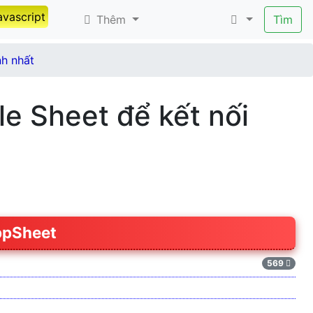
avascript
Thêm
Tìm
nh nhất
le Sheet để kết nối
AppSheet
569