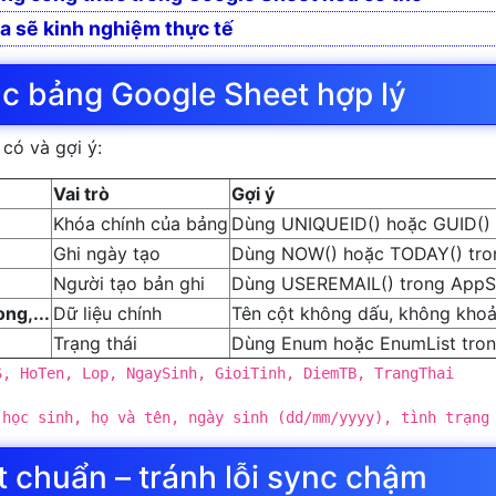
a sẽ kinh nghiệm thực tế
úc bảng Google Sheet hợp lý
 có và gợi ý:
Vai trò
Gợi ý
Khóa chính của bảng
Dùng UNIQUEID() hoặc GUID() t
Ghi ngày tạo
Dùng NOW() hoặc TODAY() tron
Người tạo bản ghi
Dùng USEREMAIL() trong AppS
ng,...
Dữ liệu chính
Tên cột không dấu, không khoả
Trạng thái
Dùng Enum hoặc EnumList trong
S, HoTen, Lop, NgaySinh, GioiTinh, DiemTB, TrangThai
 học sinh, họ và tên, ngày sinh (dd/mm/yyyy), tình trạng
t chuẩn – tránh lỗi sync chậm