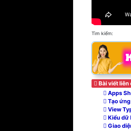
Tìm kiếm:
Bài viết liên
Apps She
Tạo ứng 
View Typ
Kiểu dữ 
Giao diệ