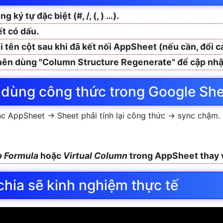
 ký tự đặc biệt (#, /, (, ) …).
t có dấu.
 tên cột sau khi đã kết nối AppSheet (nếu cần, đổi 
nên dùng "Column Structure Regenerate" để cập nhậ
 dùng công thức trong Google She
c AppSheet → Sheet phải tính lại công thức → sync chậm.
 Formula
hoặc
Virtual Column
trong AppSheet thay v
chia sẽ kinh nghiệm thực tế