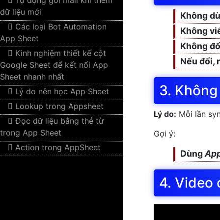
Tự động gởi mail khi thêm
dữ liệu mới
Không dùng
Các loại Bot Automation
Không viế
App Sheet
Không đổi
Kinh nghiệm thiết kế cột
Nếu đổi, 
Google Sheet để kết nối App
Sheet nhanh nhất
3. Không
Lý do nên học App Sheet
Lookup trong Appsheet
Lý do:
Mỗi lần syn
Đọc dữ liệu bằng thẻ từ
trong App Sheet
Gợi ý:
Action trong AppSheet
Dùng
App
4. Video 