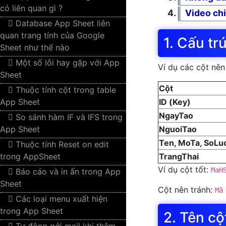
có liên quan gì ?
Video chi
Database App Sheet liên
quan trang tính của Google
1. Cấu tr
Sheet như thế nào
Một số lỗi hay gặp với App
Ví dụ các cột nên
Sheet
Cột
Thuộc tính cột trong table
App Sheet
ID (Key)
NgayTao
So sánh hàm IF và IFS trong
App Sheet
NguoiTao
Ten, MoTa, SoLuo
Thuộc tính Reset on edit
trong AppSheet
TrangThai
Ví dụ cột tốt:
MaH
Báo cáo và in ấn trong App
Sheet
Cột nên tránh:
Mã
Các loại menu xuất hiện
trong App Sheet
2. Tên cộ