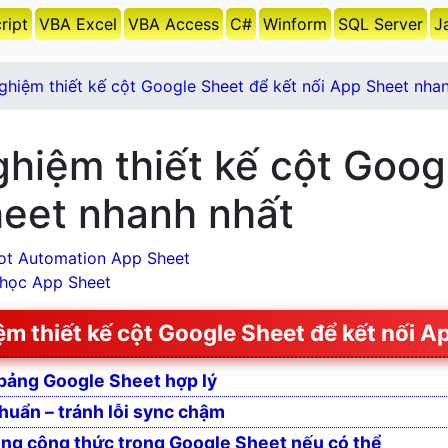
ript
VBA Excel
VBA Access
C#
Winform
SQL Server
J
ghiệm thiết kế cột Google Sheet để kết nối App Sheet nha
ghiệm thiết kế cột Goog
eet nhanh nhất
ot Automation App Sheet
 học App Sheet
ệm thiết kế cột Google Sheet để kết nối 
 bảng Google Sheet hợp lý
huẩn – tránh lỗi sync chậm
ng công thức trong Google Sheet nếu có thể