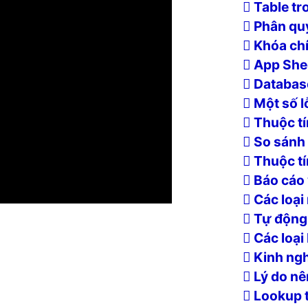
Table tr
Phân quy
Khóa chín
App Shee
Database
Một số l
Thuộc tí
So sánh 
Thuộc tí
Báo cáo 
Các loại
Tự động 
Các loại
Kinh ngh
Lý do nê
Lookup 