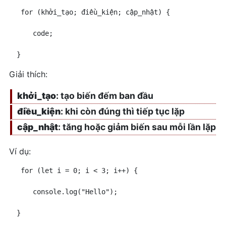
Biến đối tượng hàm
 for (khởi_tạo; điều_kiện; cập_nhật) {
javascript
    code;
Hàm Replace nâng cao
Javascript
} 
Hàm Split trong Javascript
Giải thích:
Kiểm tra dữ liệu đầu vào là
số hay là ngày trong js
khởi_tạo
: tạo biến đếm ban đầu
Một số hàm thông báo trong
điều_kiện
: khi còn đúng thì tiếp tục lặp
javascript
cập_nhật
: tăng hoặc giảm biến sau mỗi lần lặp
Hàm mở tab hay mở trang
mới với javascript
Ví dụ:
Class (lớp) trong Javascript
 for (let i = 0; i < 3; i++) {
Hàm addHours trong
Javascript
    console.log("Hello");
Lập trình hướng đối tượng
} 
trong javascript