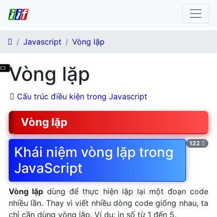
Javascript
Vòng lặp
Lý do nên học lập trình
Vòng lặp
Javascript
Phần mềm soạn thảo code
Cấu trúc điều kiện trong Javascript
Javascript
Biến trong Javascript
Vòng lặp
Một số hàm cơ bản trong
javascript
122
Khái niệm vòng lặp trong
Array trong Javascript
JavaScript
Kiểu đối tượng Javascript
Truy cập đối tượng cơ bản
Vòng lặp
dùng để thực hiện lặp lại một đoạn code
DOM trong Javascript
nhiều lần. Thay vì viết nhiều dòng code giống nhau, ta
Cookie Javascript
chỉ cần dùng vòng lặp. Ví dụ: in số từ 1 đến 5.