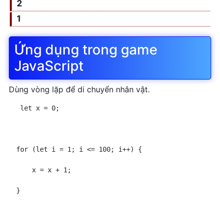
thoại gởi qua mail bằng
2
Javascript
1
Khóa học Javascript miễn
phí
Ứng dụng trong game
Cấu trúc điều kiện trong
JavaScript
Javascript
Vòng lặp
Dùng vòng lặp để di chuyển nhân vật.
 let x = 0;
for (let i = 1; i <= 100; i++) {
    x = x + 1;
}