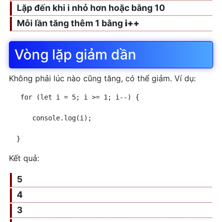
Lặp đến khi i nhỏ hơn hoặc bằng 10
Async/Await trong
Mỗi lần tăng thêm 1 bằng
i++
Javascript là gì
Hàm match trong Javascript
Vòng lặp giảm dần
window.parent trong
JavaScript xử lý cửa số cha và
Không phải lúc nào cũng tăng, có thể giảm. Ví dụ:
con
setTimeout trong JavaScript
 for (let i = 5; i >= 1; i--) {
setInterval trong JavaScript
    console.log(i);
Phép toán trong Javascript
URLSearchParams trong
} 
JavaScript
Kết quả:
Prototype trong javascript
5
Khóa học Javascript cơ bản
4
Biến mảng trong javascript
3
Ứng dụng chụp ảnh từ điện