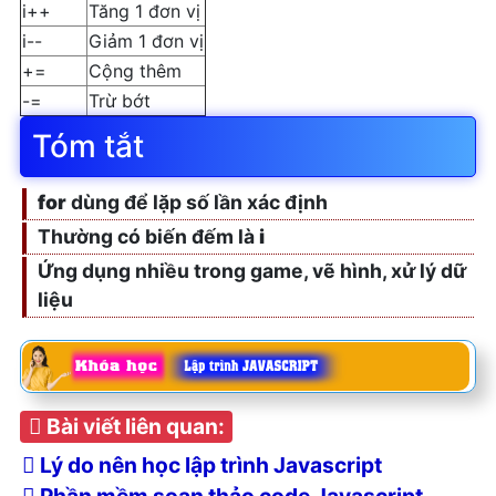
i++
Tăng 1 đơn vị
i--
Giảm 1 đơn vị
+=
Cộng thêm
-=
Trừ bớt
Tóm tắt
for
dùng để lặp số lần xác định
Thường có biến đếm là
i
Ứng dụng nhiều trong game, vẽ hình, xử lý dữ
liệu
Bài viết liên quan:
Lý do nên học lập trình Javascript